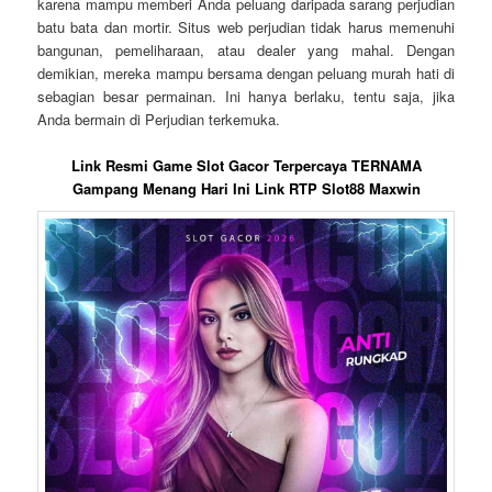
karena mampu memberi Anda peluang daripada sarang perjudian
batu bata dan mortir. Situs web perjudian tidak harus memenuhi
bangunan, pemeliharaan, atau dealer yang mahal. Dengan
demikian, mereka mampu bersama dengan peluang murah hati di
sebagian besar permainan. Ini hanya berlaku, tentu saja, jika
Anda bermain di Perjudian terkemuka.
Link Resmi Game Slot Gacor Terpercaya TERNAMA
Gampang Menang Hari Ini Link RTP Slot88 Maxwin