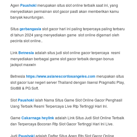
Agen
Paushoki
merupakan situs slot online terbaik saat ini, yang
menyediakan permainan slot gacor pasti akan memberikan kamu
banyak keuntungan.
Situs
gerbangasia
slot gacor hari ini paling terpercaya paling terbaru
di tahun 2024 yang menyediakan game slot online digemari oleh
pecinta slot online..
Link
Betnesia
adalah situs judi slot online gacor terpercaya resmi
menyediakan berbagai game slot gacor terbaik dengan bonus
jackpot maxwin
Betnesia
https://www.asianescortlosangeles.com
merupakan situs
slot gacor luar negeri server Thailand dengan lisensi Pragmatic Play,
Slot88 & PG Soft.
Slot
Paushoki
ialah Nama Situs Game Slot Online Gacor Penghasil
Uang Terbaik Resmi Terpercaya Live Rtp Tertinggi Hari Ini.
Game
Cakarnaga heylink
adalah Link Situs Judi Slot Online Terbaik
dan Terpercaya Bocoran Rtp Slot Gacor Tertinggi Hari Ini Live.
Judi
Paushoki
adalah Daftar Situs Agen Rtp Slot Gacor Online