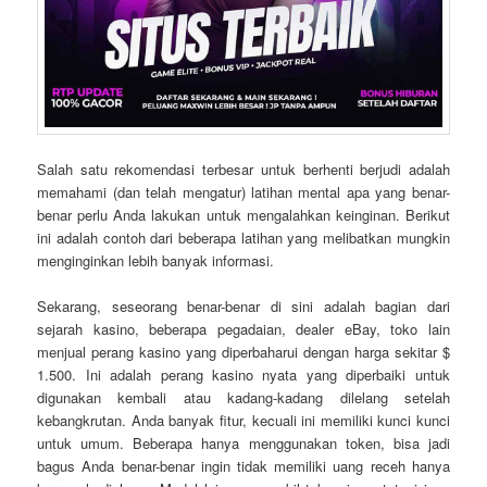
Salah satu rekomendasi terbesar untuk berhenti berjudi adalah
memahami (dan telah mengatur) latihan mental apa yang benar-
benar perlu Anda lakukan untuk mengalahkan keinginan. Berikut
ini adalah contoh dari beberapa latihan yang melibatkan mungkin
menginginkan lebih banyak informasi.
Sekarang, seseorang benar-benar di sini adalah bagian dari
sejarah kasino, beberapa pegadaian, dealer eBay, toko lain
menjual perang kasino yang diperbaharui dengan harga sekitar $
1.500. Ini adalah perang kasino nyata yang diperbaiki untuk
digunakan kembali atau kadang-kadang dilelang setelah
kebangkrutan. Anda banyak fitur, kecuali ini memiliki kunci kunci
untuk umum. Beberapa hanya menggunakan token, bisa jadi
bagus Anda benar-benar ingin tidak memiliki uang receh hanya