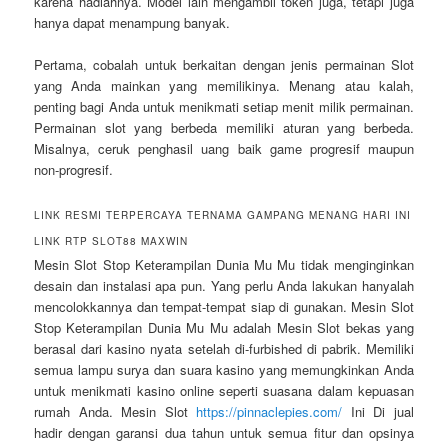
karena hadiahnya. Model lain mengambil token juga, tetapi juga
hanya dapat menampung banyak.
Pertama, cobalah untuk berkaitan dengan jenis permainan Slot
yang Anda mainkan yang memilikinya. Menang atau kalah,
penting bagi Anda untuk menikmati setiap menit milik permainan.
Permainan slot yang berbeda memiliki aturan yang berbeda.
Misalnya, ceruk penghasil uang baik game progresif maupun
non-progresif.
LINK RESMI TERPERCAYA TERNAMA GAMPANG MENANG HARI INI
LINK RTP SLOT88 MAXWIN
Mesin Slot Stop Keterampilan Dunia Mu Mu tidak menginginkan
desain dan instalasi apa pun. Yang perlu Anda lakukan hanyalah
mencolokkannya dan tempat-tempat siap di gunakan. Mesin Slot
Stop Keterampilan Dunia Mu Mu adalah Mesin Slot bekas yang
berasal dari kasino nyata setelah di-furbished di pabrik. Memiliki
semua lampu surya dan suara kasino yang memungkinkan Anda
untuk menikmati kasino online seperti suasana dalam kepuasan
rumah Anda. Mesin Slot
https://pinnaclepies.com/
Ini Di jual
hadir dengan garansi dua tahun untuk semua fitur dan opsinya