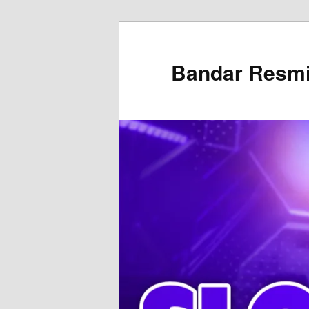
Langsung
ke
konten
Bandar Resmi
utama