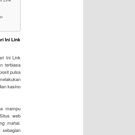
in
 Ini Link
 Ini Link
n terbiasa
posit pulsa
melakukan
ian kasino
rena mampu
 Situs web
ang mahal.
 sebagian