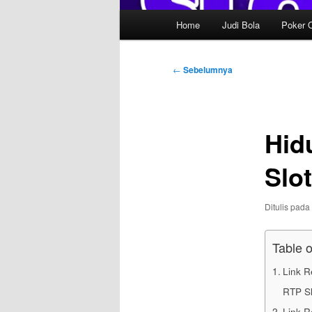
Menu
Home
Judi Bola
Poker O
utama
Navigasi
←
Sebelumnya
Tulisan
Hid
Slo
Ditulis pada
Table 
Link 
RTP S
Link 