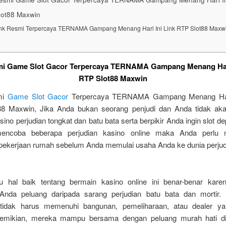
lot88 Maxwin
nk Resmi Terpercaya TERNAMA Gampang Menang Hari Ini Link RTP Slot88 Maxw
mi Game Slot Gacor Terpercaya TERNAMA Gampang Menang Hari
RTP Slot88 Maxwin
mi
Game Slot Gacor
Terpercaya TERNAMA Gampang Menang Hari
8 Maxwin, Jika Anda bukan seorang penjudi dan Anda tidak aka
ino perjudian tongkat dan batu bata serta berpikir Anda ingin slot de
mencoba beberapa perjudian kasino online maka Anda perlu 
pekerjaan rumah sebelum Anda memulai usaha Anda ke dunia perjud
u hal baik tentang bermain kasino online ini benar-benar ka
nda peluang daripada sarang perjudian batu bata dan mortir.
 tidak harus memenuhi bangunan, pemeliharaan, atau dealer y
emikian, mereka mampu bersama dengan peluang murah hati di