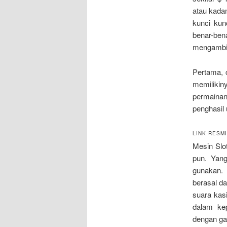
atau kadan
kunci kun
benar-ben
mengambil
Pertama, 
memilikin
permainan
penghasil
LINK RESM
Mesin Slo
pun. Yang
gunakan. 
berasal da
suara kas
dalam ke
dengan gar