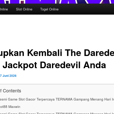
nline
Slot Online
Togel Online
upkan Kembali The Darede
t Jackpot Daredevil Anda
7 Juni 2026
of Contents
Resmi Game Slot Gacor Terpercaya TERNAMA Gampang Menang Hari In
lot88 Maxwin
Resmi Game Slot Gacor Terpercaya TERNAMA Gampang Menang Hari In