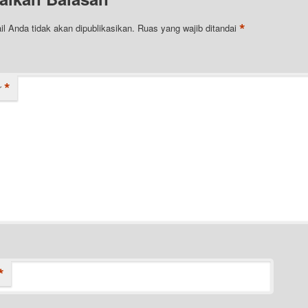
*
l Anda tidak akan dipublikasikan.
Ruas yang wajib ditandai
*
r
*