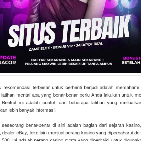
u rekomendasi terbesar untuk berhenti berjudi adalah memahami 
 latihan mental apa yang benar-benar perlu Anda lakukan untuk m
. Berikut ini adalah contoh dari beberapa latihan yang melibatk
an lebih banyak informasi.
 seseorang benar-benar di sini adalah bagian dari sejarah kasino
 dealer eBay, toko lain menjual perang kasino yang diperbaharui d
1.500. Ini adalah perang kasino nyata yang diperbaiki untuk diguna