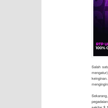
Salah sat
mengatur)
keinginan
mengingink
Sekarang,
pegadaian,
sekitar $ 