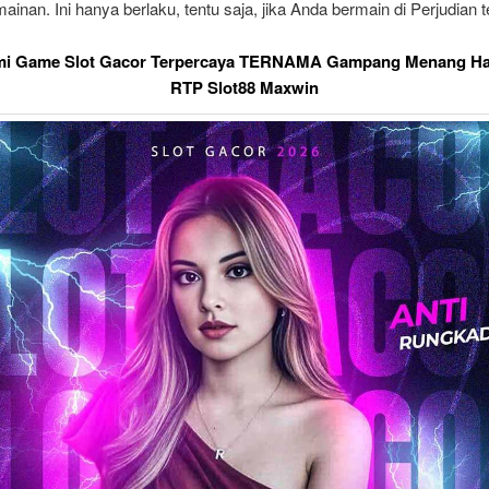
ainan. Ini hanya berlaku, tentu saja, jika Anda bermain di Perjudian
mi Game Slot Gacor Terpercaya TERNAMA Gampang Menang Hari
RTP Slot88 Maxwin