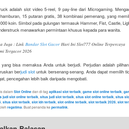
ruck adalah slot video 5-reel, 9 pay-line dari Microgaming. Meng
, hamburan, 15 putaran gratis, 38 kombinasi pemenang, yang memili
.000 koin. Simbol pada gulungan termasuk Hammer, Fist, Castle, Lig
nderstruck menawarkan permintaan khusus kepada para wanita.
a Juga : Link
Bandar Slot Gacor
Hari Ini Slot777 Online Terpercaya
mi Tergacor 2026
 yang bisa memaksa Anda untuk berjudi. Perjudian adalah piliha
aruskan ber
judi slot
untuk bersenang-senang. Anda dapat memilih ti
ngat, pencegahan lebih baik daripada mengobati.
ulis dalam
Slot Online
dan di-tag
aplikasi slot terbaik
,
game slot online terbaik
,
gam
s judi slot online terbaik
,
situs judi slot terbaik
,
situs slot online terbaik
,
situs slo
6
,
situs slot terbaik
,
slot idn terbaik
,
slot online terbaik
,
slot terbaik 2026
,
slot te
oleh
regstima
. Buat penanda ke
permalink
.
alkan Balasan