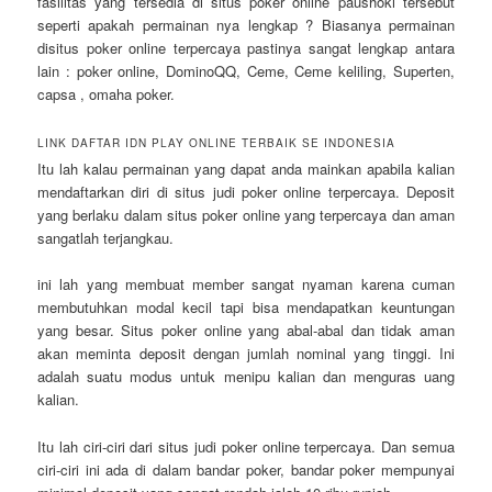
fasilitas yang tersedia di situs poker online paushoki tersebut
seperti apakah permainan nya lengkap ? Biasanya permainan
disitus poker online terpercaya pastinya sangat lengkap antara
lain : poker online, DominoQQ, Ceme, Ceme keliling, Superten,
capsa , omaha poker.
LINK DAFTAR IDN PLAY ONLINE TERBAIK SE INDONESIA
Itu lah kalau permainan yang dapat anda mainkan apabila kalian
mendaftarkan diri di situs judi poker online terpercaya. Deposit
yang berlaku dalam situs poker online yang terpercaya dan aman
sangatlah terjangkau.
ini lah yang membuat member sangat nyaman karena cuman
membutuhkan modal kecil tapi bisa mendapatkan keuntungan
yang besar. Situs poker online yang abal-abal dan tidak aman
akan meminta deposit dengan jumlah nominal yang tinggi. Ini
adalah suatu modus untuk menipu kalian dan menguras uang
kalian.
Itu lah ciri-ciri dari situs judi poker online terpercaya. Dan semua
ciri-ciri ini ada di dalam bandar poker, bandar poker mempunyai