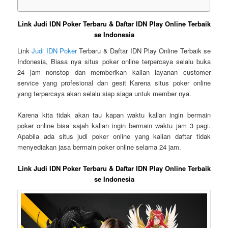
Link Judi IDN Poker Terbaru & Daftar IDN Play Online Terbaik
se Indonesia
Link
Judi IDN Poker
Terbaru & Daftar IDN Play Online Terbaik se
Indonesia, Biasa nya situs poker online terpercaya selalu buka
24 jam nonstop dan memberikan kalian layanan customer
service yang profesional dan gesit Karena situs poker online
yang terpercaya akan selalu siap siaga untuk member nya.
Karena kita tidak akan tau kapan waktu kalian ingin bermain
poker online bisa sajah kalian ingin bermain waktu jam 3 pagi.
Apabila ada situs judi poker online yang kalian daftar tidak
menyediakan jasa bermain poker online selama 24 jam.
Link Judi IDN Poker Terbaru & Daftar IDN Play Online Terbaik
se Indonesia