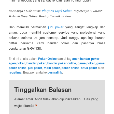
minimal deposit yang sangat rendah ialah 10 ribu rupiah.
Baca Juga : Link Resmi
Platform Togel Online
Terpercaya & Toto88
Terbukti Yang Paling Mantap Terbaik se Asia
Dan memiliki permainan
judi poker
yang sangat lengkap dan
aman. Juga memiliki customer service yang profesional yang
bekerja selama 24 jam nonstop. Jadi tunggu apa lagi buruan
daftar bersama kami bandar poker dan pastinya biasa
pendaftaran GRATIS!!.
Entri ini ditulis dalam
Poker Online
dan di-tag
agen bandar poker
,
agen poker
,
bandar poker
,
bandar poker online
,
game poker
,
game
poker online
,
judi poker
,
main poker
,
poker online
,
situs poker
oleh
regstima
. Buat penanda ke
permalink
.
Tinggalkan Balasan
Alamat email Anda tidak akan dipublikasikan.
Ruas yang
*
wajib ditandai