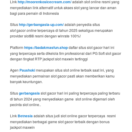
Link
http://moorenkosicecream.com/
adalah slot online resmi yang
menyediakan link alternatif untuk akses slot yang lancar dan aman
bagi para pemain di Indonesia
Situs
http://gerbangasia-up.com/
adalah penyedia situs
slot
gacor
online
terpercaya di tahun 2025 sekaligus merupakan
provider slot88 resmi dengan winrate 100%!
Platform
https://badakmasfun.shop
daftar situs slot gacor hari ini
yang terpercaya serta dikelola tim professional dari PG Soft slot gacor
dengan tingkat RTP jackpot slot maxwin tertinggi
Agen
Paushoki
merupakan situs slot online terbaik saat ini, yang
menyediakan permainan slot gacor pasti akan memberikan kamu
banyak keuntungan.
Situs
gerbangasia
slot gacor hari ini paling terpercaya paling terbaru
di tahun 2024 yang menyediakan game slot online digemari oleh
pecinta slot online..
Link
Betnesia
adalah situs judi slot online gacor terpercaya resmi
menyediakan berbagai game slot gacor terbaik dengan bonus
jackpot maxwin