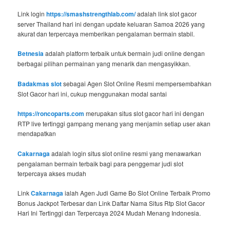
Link login
https://smashstrengthlab.com/
adalah link slot gacor
server Thailand hari ini dengan update keluaran Samoa 2026 yang
akurat dan terpercaya memberikan pengalaman bermain stabil.
Betnesia
adalah platform terbaik untuk bermain judi online dengan
berbagai pilihan permainan yang menarik dan mengasyikkan.
Badakmas slot
sebagai Agen Slot Online Resmi mempersembahkan
Slot Gacor hari ini, cukup menggunakan modal santai
https://roncoparts.com
merupakan situs slot gacor hari ini dengan
RTP live tertinggi gampang menang yang menjamin setiap user akan
mendapatkan
Cakarnaga
adalah login situs slot online resmi yang menawarkan
pengalaman bermain terbaik bagi para penggemar judi slot
terpercaya akses mudah
Link
Cakarnaga
ialah Agen Judi Game Bo Slot Online Terbaik Promo
Bonus Jackpot Terbesar dan Link Daftar Nama Situs Rtp Slot Gacor
Hari Ini Tertinggi dan Terpercaya 2024 Mudah Menang Indonesia.