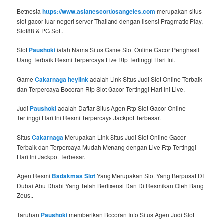
Betnesia
https://www.asianescortlosangeles.com
merupakan situs
slot gacor luar negeri server Thailand dengan lisensi Pragmatic Play,
Slot88 & PG Soft.
Slot
Paushoki
ialah Nama Situs Game Slot Online Gacor Penghasil
Uang Terbaik Resmi Terpercaya Live Rtp Tertinggi Hari Ini.
Game
Cakarnaga heylink
adalah Link Situs Judi Slot Online Terbaik
dan Terpercaya Bocoran Rtp Slot Gacor Tertinggi Hari Ini Live.
Judi
Paushoki
adalah Daftar Situs Agen Rtp Slot Gacor Online
Tertinggi Hari Ini Resmi Terpercaya Jackpot Terbesar.
Situs
Cakarnaga
Merupakan Link Situs Judi Slot Online Gacor
Terbaik dan Terpercaya Mudah Menang dengan Live Rtp Tertinggi
Hari Ini Jackpot Terbesar.
Agen Resmi
Badakmas Slot
Yang Merupakan Slot Yang Berpusat DI
Dubai Abu Dhabi Yang Telah Berlisensi Dan Di Resmikan Oleh Bang
Zeus..
Taruhan
Paushoki
memberikan Bocoran Info Situs Agen Judi Slot