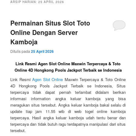
ARSIP HARIAN:
25 APRIL 2026
Permainan Situs Slot Toto
Online Dengan Server
Kamboja
Ditulis pada
25 April 2026
Link Resmi Agen Slot Online Maxwin Terpercaya & Toto
Online 4D Hongkong Pools Jackpot Terbaik se Indonesia
Link Resmi
Agen Slot Online
Maxwin Terpercaya & Toto Online
4D Hongkong Pools Jackpot Terbaik se Indonesia, Situs
terpercaya tidak dapat pernah terlambat didalam berikan
informasi information angka keluar kamboja yang bisa
meragukan situs tersebut. Angka keluar kamboja bakal selalu di
update tiap jam 11.55 wib di web togel online kamboja
terpercaya. Hasil angka keluar kamboja udah tentu benar dan
terpercaya dan tidak butuh ragu terdapatnya manipulasi dari situs
tersebut.