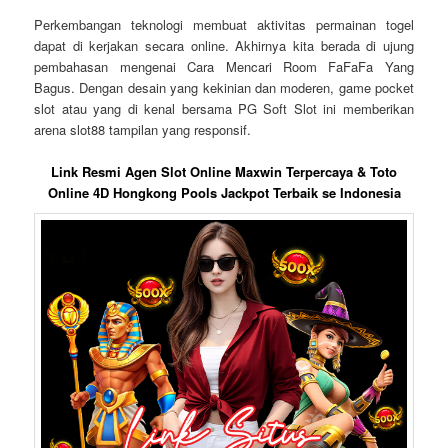
Perkembangan teknologi membuat aktivitas permainan togel
dapat di kerjakan secara online. Akhirnya kita berada di ujung
pembahasan mengenai Cara Mencari Room FaFaFa Yang
Bagus. Dengan desain yang kekinian dan moderen, game pocket
slot atau yang di kenal bersama PG Soft Slot ini memberikan
arena slot88 tampilan yang responsif.
Link Resmi Agen Slot Online Maxwin Terpercaya & Toto
Online 4D Hongkong Pools Jackpot Terbaik se Indonesia